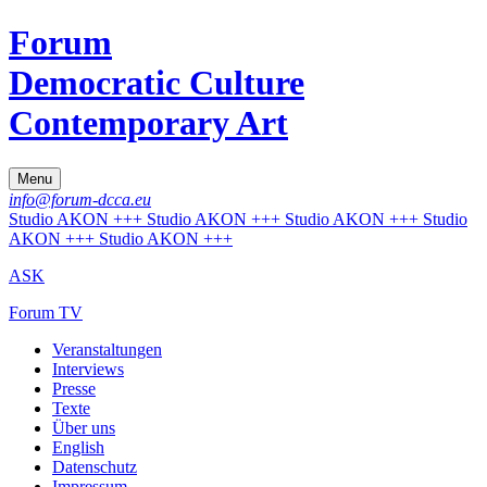
Forum
Democratic Culture
Contemporary Art
Menu
info@forum-dcca.eu
Studio AKON +++ Studio AKON +++ Studio AKON +++ Studio
AKON +++ Studio AKON +++
ASK
Forum TV
Veranstaltungen
Interviews
Presse
Texte
Über uns
English
Datenschutz
Impressum