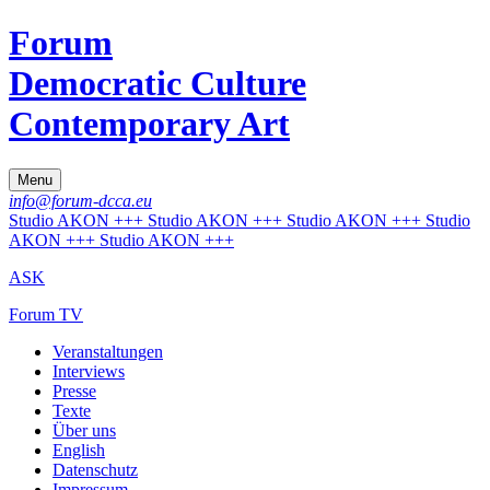
Forum
Democratic Culture
Contemporary Art
Menu
info@forum-dcca.eu
Studio AKON +++ Studio AKON +++ Studio AKON +++ Studio
AKON +++ Studio AKON +++
ASK
Forum TV
Veranstaltungen
Interviews
Presse
Texte
Über uns
English
Datenschutz
Impressum