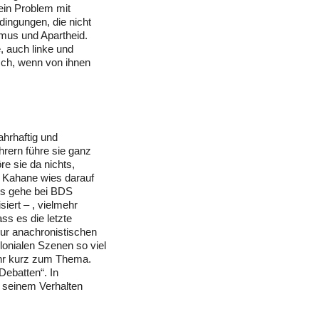
ein Problem mit
dingungen, die nicht
mus und Apartheid.
 auch linke und
sch, wenn von ihnen
ahrhaftig und
hrern führe sie ganz
e sie da nichts,
 Kahane wies darauf
 Es gehe bei BDS
siert – , vielmehr
ss es die letzte
zur anachronistischen
lonialen Szenen so viel
ehr kurz zum Thema.
Debatten“. In
d seinem Verhalten