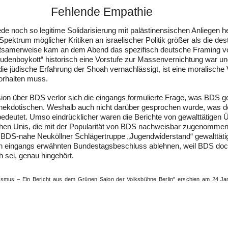
Fehlende Empathie
jede noch so legitime Solidarisierung mit palästinensischen Anliegen
pektrum möglicher Kritiken an israelischer Politik größer als die des
ltsamerweise kam an dem Abend das spezifisch deutsche Framing vo
Judenboykott“ historisch eine Vorstufe zur Massenvernichtung war un
ie jüdische Erfahrung der Shoah vernachlässigt, ist eine moralische
orhalten muss.
sion über BDS verlor sich die eingangs formulierte Frage, was BDS ge
 Anekdotischen. Weshalb auch nicht darüber gesprochen wurde, was 
t bedeutet. Umso eindrücklicher waren die Berichte von gewalttätigen 
hen Unis, die mit der Popularität von BDS nachweisbar zugenomme
e BDS-nahe Neuköllner Schlägertruppe „Jugendwiderstand“ gewalttätig
den eingangs erwähnten Bundestagsbeschluss ablehnen, weil BDS do
ch sei, genau hingehört.
mitismus – Ein Bericht aus dem Grünen Salon der Volksbühne Berlin" erschien am 24.J