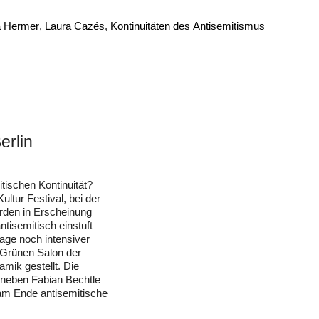
a Hermer
Laura Cazés
Kontinuitäten des Antisemitismus
erlin
tischen Kontinuität?
ltur Festival, bei der
ärden in Erscheinung
tisemitisch einstuft
rage noch intensiver
 Grünen Salon der
ik gestellt. Die
r neben Fabian Bechtle
h am Ende antisemitische