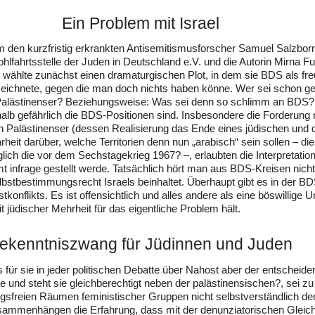
Ein Problem mit Israel
 den kurzfristig erkrankten Antisemitismusforscher Samuel Salzbor
lfahrtsstelle der Juden in Deutschland e.V. und die Autorin Mirna F
 wählte zunächst einen dramaturgischen Plot, in dem sie BDS als fre
eichnete, gegen die man doch nichts haben könne. Wer sei schon g
alästinenser? Beziehungsweise: Was sei denn so schlimm an BDS? 
halb gefährlich die BDS-Positionen sind. Insbesondere die Forderung
n Palästinenser (dessen Realisierung das Ende eines jüdischen und 
eit darüber, welche Territorien denn nun „arabisch“ sein sollen – die
lich die vor dem Sechstagekrieg 1967? –, erlaubten die Interpretatio
t infrage gestellt werde. Tatsächlich hört man aus BDS-Kreisen nicht
lbstbestimmungsrecht Israels beinhaltet. Überhaupt gibt es in der B
onflikts. Es ist offensichtlich und alles andere als eine böswillige 
 jüdischer Mehrheit für das eigentliche Problem hält.
ekenntniszwang für Jüdinnen und Juden
für sie in jeder politischen Debatte über Nahost aber der entscheid
e und steht sie gleichberechtigt neben der palästinensischen?, sei zu 
ngsfreien Räumen feministischer Gruppen nicht selbstverständlich der 
usammenhängen die Erfahrung, dass mit der denunziatorischen Glei