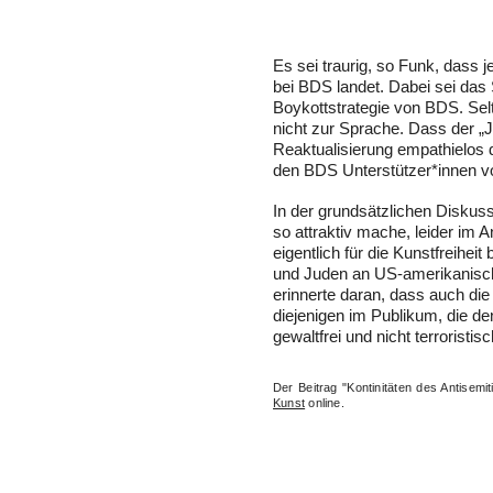
Es sei traurig, so Funk, dass 
bei BDS landet. Dabei sei das S
Boykottstrategie von BDS. Se
nicht zur Sprache. Dass der „
Reaktualisierung empathielos d
den BDS Unterstützer*innen v
In der grundsätzlichen Diskus
so attraktiv mache, leider im
eigentlich für die Kunstfreihei
und Juden an US-amerikanisc
erinnerte daran, dass auch di
diejenigen im Publikum, die 
gewaltfrei und nicht terroristis
Der Beitrag "Kontinitäten des Antise
Kunst
online.