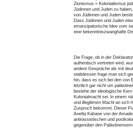
Zionismus = Kolonialismus jüd
Jüdinnen und Juden zu haben, k
von Jüdinnen und Juden besti
Dass Jüdinnen und Juden etwas
emanzipatorische Idee vom sel
eine bekenntniszwanghafte Dis
Die Frage, ob in der Deklarato
authentisch vertreten wird, wu
andere Gespräche als mit deuts
stattdessen frage man sich g
hin, dass es sich bei den von 
letztlich gar nicht um palästin
bestehe der ideologische Kern
Kolonialmacht sei. In einem nä
und illegitimen Macht an sich 
Zuspruch bekommt. Dieser Pun
Anetta Kahane von der Amadeu A
antirassistischen und postkolo
gegenüber den Palästinensern