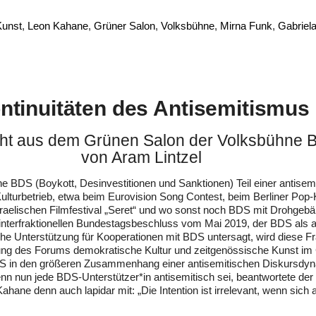
Kunst
Leon Kahane
Grüner Salon
Volksbühne
Mirna Funk
Gabriel
ntinuitäten des Antisemitismus
cht aus dem Grünen Salon der Volksbühne B
von Aram Lintzel
ne BDS (Boykott, Desinvestitionen und Sanktionen) Teil einer antisemi
Kulturbetrieb, etwa beim Eurovision Song Contest, beim Berliner Pop-Ku
sraelischen Filmfestival „Seret“ und wo sonst noch BDS mit Drohgeb
 interfraktionellen Bundestagsbeschluss vom Mai 2019, der BDS als an
ische Unterstützung für Kooperationen mit BDS untersagt, wird diese F
altung des Forums demokratische Kultur und zeitgenössische Kunst im
S in den größeren Zusammenhang einer antisemitischen Diskursdynam
enn nun jede BDS-Unterstützer*in antisemitisch sei, beantwortete de
ahane denn auch lapidar mit: „Die Intention ist irrelevant, wenn sic