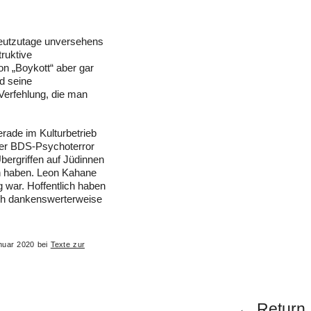
 heutzutage unversehens
truktive
n „Boykott“ aber gar
d seine
 Verfehlung, die man
rade im Kulturbetrieb
der BDS-Psychoterror
Übergriffen auf Jüdinnen
n haben. Leon Kahane
 war. Hoffentlich haben
ch dankenswerterweise
anuar 2020 bei
Texte zur
← Return