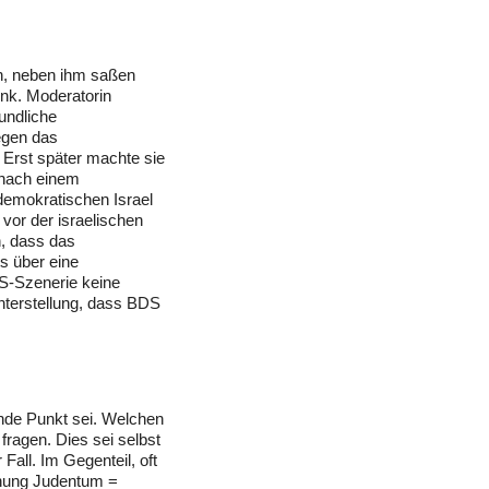
n, neben ihm saßen
unk. Moderatorin
undliche
egen das
Erst später machte sie
 nach einem
demokratischen Israel
 vor der israelischen
n, dass das
s über eine
DS-Szenerie keine
Unterstellung, dass BDS
ende Punkt sei. Welchen
fragen. Dies sei selbst
Fall. Im Gegenteil, oft
chung Judentum =