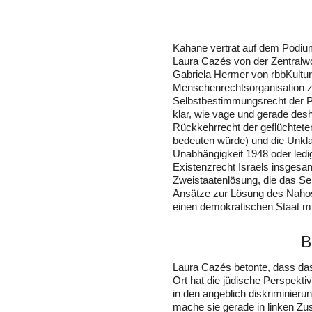
Kahane vertrat auf dem Podium
Laura Cazés von der Zentralwoh
Gabriela Hermer von rbbKultur
Menschenrechtsorganisation z
Selbstbestimmungsrecht der P
klar, wie vage und gerade des
Rückkehrrecht der geflüchtete
bedeuten würde) und die Unklarh
Unabhängigkeit 1948 oder ledig
Existenzrecht Israels insgesam
Zweistaatenlösung, die das Se
Ansätze zur Lösung des Nahostk
einen demokratischen Staat mit
B
Laura Cazés betonte, dass das 
Ort hat die jüdische Perspektiv
in den angeblich diskriminieru
mache sie gerade in linken Z