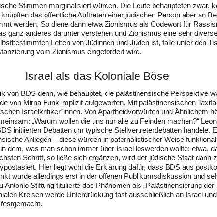
ische Stimmen marginalisiert würden. Die Leute behaupteten zwar, k
nüpften das öffentliche Auftreten einer jüdischen Person aber an Be
mmt werden. So diene dann etwa Zionismus als Codewort für Rassis
 ganz anderes darunter verstehen und Zionismus eine sehr diverse,
bstbestimmten Leben von Jüdinnen und Juden ist, falle unter den Ti
tanzierung vom Zionismus eingefordert wird.
Israel als das Koloniale Böse
rik von BDS denn, wie behauptet, die palästinensische Perspektive w
rde von Mirna Funk implizit aufgeworfen. Mit palästinensischen Taxifa
chen Israelkritiker*innen. Von Apartheidvorwürfen und Ähnlichem hör
emeinsam: „Warum wollen die uns nur alle zu Feinden machen?“ Leon
BDS initiierten Debatten um typische Stellvertreterdebatten handele.
ensische Anliegen – diese würden in paternalistischer Weise funktionali
 in dem, was man schon immer über Israel loswerden wollte: etwa, da
chsten Schritt, so ließe sich ergänzen, wird der jüdische Staat dann 
hypostasiert. Hier liegt wohl die Erklärung dafür, dass BDS aus postko
kt wurde allerdings erst in der offenen Publikumsdiskussion und s
ntonio Stiftung titulierte das Phänomen als „Palästinensierung der 
nialen Kreisen werde Unterdrückung fast ausschließlich an Israel un
 festgemacht.