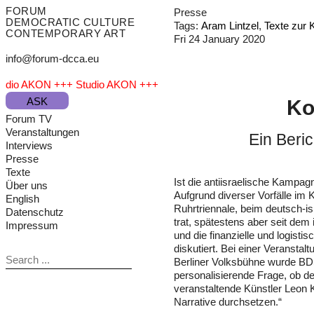
FORUM
Presse
DEMOCRATIC CULTURE
Aram Lintzel
Texte zur 
CONTEMPORARY ART
Fri 24 January 2020
info@forum-dcca.eu
tudio AKON +++ Studio AKON +++
tudio AKON +++ Studio AKON +++
ASK
Ko
tudio AKON +++
Forum TV
Veranstaltungen
Ein Beri
Interviews
Presse
Texte
Ist die antiisraelische Kampag
Über uns
Aufgrund diverser Vorfälle im 
English
Ruhrtriennale, beim deutsch-i
Datenschutz
trat, spätestens aber seit dem
Impressum
und die finanzielle und logist
diskutiert. Bei einer Veranst
Berliner Volksbühne wurde BD
personalisierende Frage, ob d
veranstaltende Künstler Leon K
Narrative durchsetzen.“