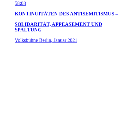
3:44
SUPPORT FOR HORSESHOE THEORY
Forum Infoclip 4/14
für Kunstsammlung NRW, K21, 2020