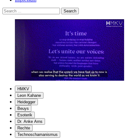
HMKV
Leon Kahane
Mute
Settings
Heidegger
Beuys
Esoterik
Dr. Anke Arns
Rechte
Technoschamanismus