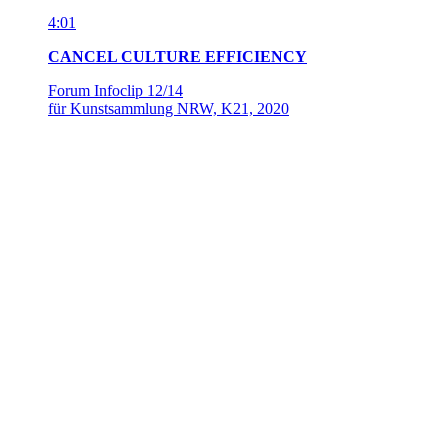
1:14:21
KONTINUITÄTEN DES ANTISEMITISMUS –
GG5.3 WELTOFFENHEIT SPEZIAL
Volksbühne Berlin, März 2021